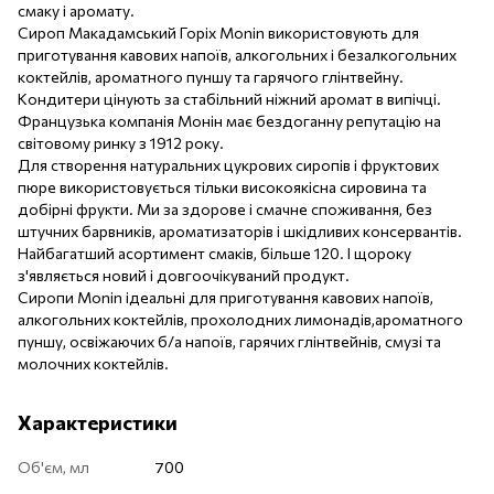
смаку і аромату.
Сироп Макадамський Горіх Monin використовують для
приготування кавових напоїв, алкогольних і безалкогольних
коктейлів, ароматного пуншу та гарячого глінтвейну.
Кондитери цінують за стабільний ніжний аромат в випічці.
Французька компанія Монін має бездоганну репутацію на
світовому ринку з 1912 року.
Для створення натуральних цукрових сиропів і фруктових
пюре використовується тільки високоякісна сировина та
добірні фрукти. Ми за здорове і смачне споживання, без
штучних барвників, ароматизаторів і шкідливих консервантів.
Найбагатший асортимент смаків, більше 120. І щороку
з'являється новий і довгоочікуваний продукт.
Сиропи Monin ідеальні для приготування кавових напоїв,
алкогольних коктейлів, прохолодних лимонадів,ароматного
пуншу, освіжаючих б/а напоїв, гарячих глінтвейнів, смузі та
молочних коктейлів.
Характеристики
Об'єм, мл
700