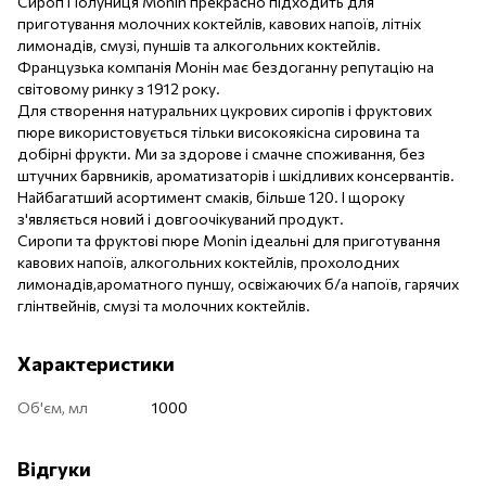
Сироп Полуниця Monin прекрасно підходить для
приготування молочних коктейлів, кавових напоїв, літніх
лимонадів, смузі, пуншів та алкогольних коктейлів.
Французька компанія Монін має бездоганну репутацію на
світовому ринку з 1912 року.
Для створення натуральних цукрових сиропів і фруктових
пюре використовується тільки високоякісна сировина та
добірні фрукти. Ми за здорове і смачне споживання, без
штучних барвників, ароматизаторів і шкідливих консервантів.
Найбагатший асортимент смаків, більше 120. І щороку
з'являється новий і довгоочікуваний продукт.
Сиропи та фруктові пюре Monin ідеальні для приготування
кавових напоїв, алкогольних коктейлів, прохолодних
лимонадів,ароматного пуншу, освіжаючих б/а напоїв, гарячих
глінтвейнів, смузі та молочних коктейлів.
Характеристики
Об'єм, мл
1000
Відгуки