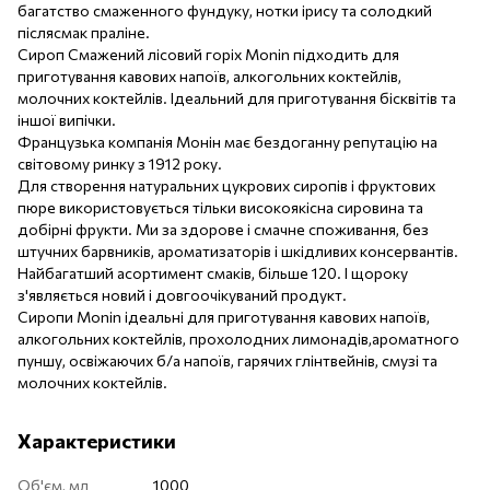
багатство смаженного фундуку, нотки ірису та солодкий
післясмак праліне.
Сироп Смажений лісовий горіх Monin підходить для
приготування кавових напоїв, алкогольних коктейлів,
молочних коктейлів. Ідеальний для приготування бісквітів та
іншої випічки.
Французька компанія Монін має бездоганну репутацію на
світовому ринку з 1912 року.
Для створення натуральних цукрових сиропів і фруктових
пюре використовується тільки високоякісна сировина та
добірні фрукти. Ми за здорове і смачне споживання, без
штучних барвників, ароматизаторів і шкідливих консервантів.
Найбагатший асортимент смаків, більше 120. І щороку
з'являється новий і довгоочікуваний продукт.
Сиропи Monin ідеальні для приготування кавових напоїв,
алкогольних коктейлів, прохолодних лимонадів,ароматного
пуншу, освіжаючих б/а напоїв, гарячих глінтвейнів, смузі та
молочних коктейлів.
Характеристики
Об'єм, мл
1000