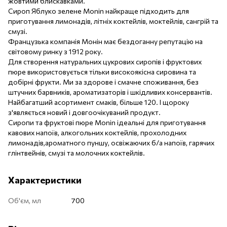
жовтими блискавками.
Сироп Яблуко зелене Monin найкраще підходить для
приготування лимонадів, літніх коктейлів, моктейлів, сангрій та
смузі.
Французька компанія Монін має бездоганну репутацію на
світовому ринку з 1912 року.
Для створення натуральних цукрових сиропів і фруктових
пюре використовується тільки високоякісна сировина та
добірні фрукти. Ми за здорове і смачне споживання, без
штучних барвників, ароматизаторів і шкідливих консервантів.
Найбагатший асортимент смаків, більше 120. І щороку
з'являється новий і довгоочікуваний продукт.
Сиропи та фруктові пюре Monin ідеальні для приготування
кавових напоїв, алкогольних коктейлів, прохолодних
лимонадів,ароматного пуншу, освіжаючих б/а напоїв, гарячих
глінтвейнів, смузі та молочних коктейлів.
Характеристики
Об'єм, мл
700