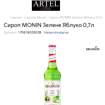
Сиропи
Сиропи Monin
Сироп MONIN Зелене Яблуко 0,7л
Сироп MONIN Зелене Яблуко 0,7л
Артикул:
175674333028
Написати відгук