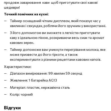
продовж заварювання кави щоб приготувати свої кавові
шедеври!
Точний помічник на кухні:
Таймер оснащений чітким дисплеєм, який показує час у
хвилинах і секундах, роблячи його зручним у використанні.
З його допомогою ви зможете з легкістю приготувати
каву з ідеальною піною, розкриваючи весь смак та аромат
кавових зерен.
Таймер допоможе вам уникнути перегрівання молока, яке
може призвести до його гіркоти, а також
експериментувати з різними рецептами кавових напоїв.
Характеристики:
Діапазон вимірювання: 99 хвилин 59 секунд
Живлення: 1 батарейка AG13
Матеріал: пластик, нержавіюча сталь
Колір: чорний
Відгуки