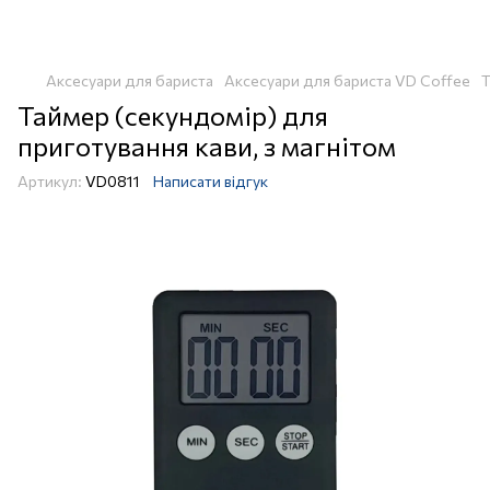
Аксесуари для бариста
Аксесуари для бариста VD Coffee
Т
Таймер (секундомір) для
приготування кави, з магнітом
Артикул:
VD0811
Написати відгук