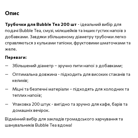
Опис
Трубочки для Bubble Tea 200 шт
- ідеальний вибір для
подачі Bubble Tea, смузі, мілкшейків та інших густих напоїв з
добавками. Завдяки збільшеному діаметру трубочки легко
справляються з кульками тапіоки, фруктовими шматочками та
желе.
Переваги:
Збільшений діаметр – зручно пити напої з добавками;
Оптимальна довжина - підходить для високих стаканів та
келихів;
Міцні та безпечні матеріали – підходять для холодних та
теплих напоїв;
Упаковка 200 штук - вигідно та зручно для кафе, барів та
домашніх вечірок.
Відмінний вибір для закладів громадського харчування та
шанувальників Bubble Tea вдома!