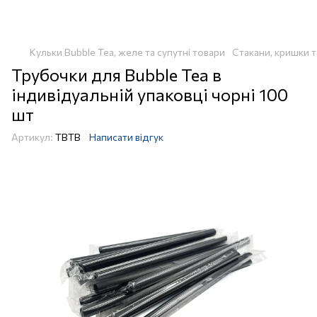
Кульки Bubble Tea, желе та супутні товари
Стакани, кришки т
Трубочки для Bubble Tea в
індивідуальній упаковці чорні 100
шт
Артикул:
TBTB
Написати відгук