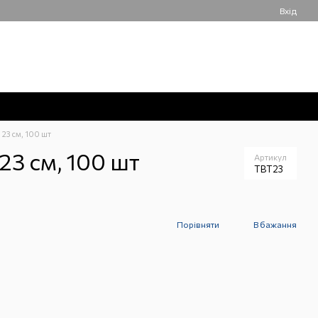
Вхід
050 061-55-55
Мій кошик
Передзвонити вам?
 23 см, 100 шт
23 см, 100 шт
Артикул
TBT23
Порівняти
В бажання