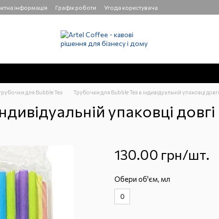
ктна інформація
Графік роботи
Угода користувача
трубочки для Bubble Tea
Трубочки для Bubble Tea в індивідуальній упаковці довгі
ндивідуальній упаковці довгі 
130.00 грн/шт.
Обери об'єм, мл
0