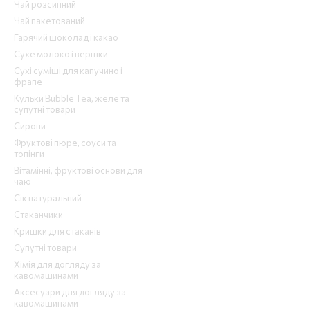
Чай розсипний
Чай пакетований
Гарячий шоколад і какао
Сухе молоко і вершки
Сухі суміші для капучино і
фрапе
Кульки Bubble Tea, желе та
супутні товари
Сиропи
Фруктові пюре, соуси та
топінги
Вітамінні, фруктові основи для
чаю
Сік натуральний
Стаканчики
Кришки для стаканів
Супутні товари
Хімія для догляду за
кавомашинами
Аксесуари для догляду за
кавомашинами