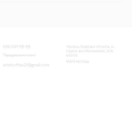
Контактна інформація
050 061-55-55
Україна, Одеська область, м.
Одеса. вул Мечникова, 30А,
Передзвонити вам?
65000
Мапа проїзду
artelcoffee23@gmail.com