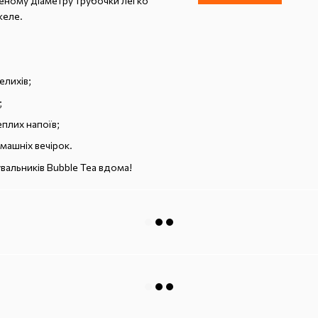
шеному діаметру трубочки легко
желе.
елихів;
;
еплих напоїв;
омашніх вечірок.
вальників Bubble Tea вдома!