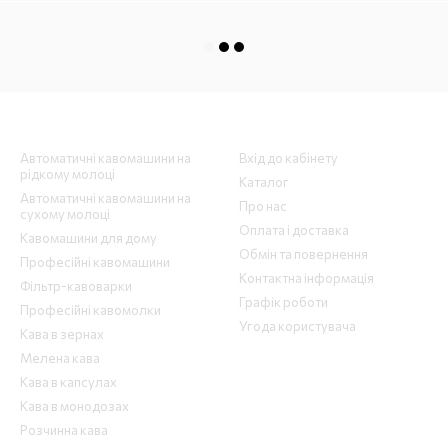
Каталог
Клієнтам
Автоматичні кавомашини на
Вхід до кабінету
рідкому молоці
Каталог
Автоматичні кавомашини на
Про нас
сухому молоці
Оплата і доставка
Кавомашини для дому
Обмін та повернення
Професійні кавомашини
Контактна інформація
Фільтр-кавоварки
Графік роботи
Професійні кавомолки
Угода користувача
Кава в зернах
Мелена кава
Кава в капсулах
Кава в монодозах
Розчинна кава