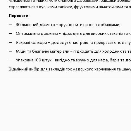
мілкшейків та інших густих напоїв з добавками. Завдяки збіль
справляються з кульками тапіоки, фруктовими шматочками та 
Переваги:
Збільшений діаметр – зручно пити напої з добавками;
Оптимальна довжина - підходить для високих стаканів та к
Яскраві кольори – додадуть настрою та прикрасять подачу
Міцні та безпечні матеріали – підходять для холодних та т
Упаковка 100 штук - вигідно та зручно для кафе, барів та д
Відмінний вибір для закладів громадського харчування та шану