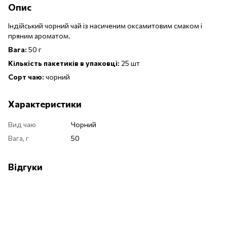
Опис
Індійський чорний чай із насиченим оксамитовим смаком і
пряним ароматом.
Вага:
50 г
Кількість пакетиків в упаковці:
25 шт
Сорт чаю:
чорний
Характеристики
Вид чаю
Чорний
Вага, г
50
Відгуки