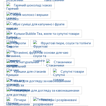
Гарячий шоколад і какао
Сухе молоко і вершки
Сухі суміші для капучино і фрапе
Кульки Bubble Tea, желе та супутні товари
Сиропи
Фруктові пюре, соуси та топінги
Вітамінні, фруктові основи для чаю
Сік натуральний
Стаканчики
Кришки для стаканів
Супутні товари
Хімія для догляду за кавомашинами
Аксесуари для догляду за кавомашинами
Пітчери
Темпери і розрівнювачі