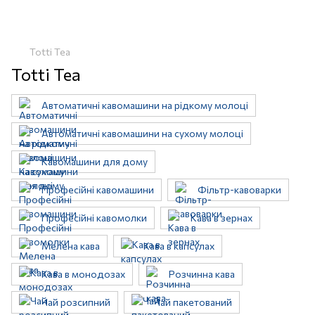
Totti Tea
Totti Tea
Автоматичні кавомашини на рідкому молоці
Автоматичні кавомашини на сухому молоці
Кавомашини для дому
Професійні кавомашини
Фільтр-кавоварки
Професійні кавомолки
Кава в зернах
Мелена кава
Кава в капсулах
Кава в монодозах
Розчинна кава
Чай розсипний
Чай пакетований