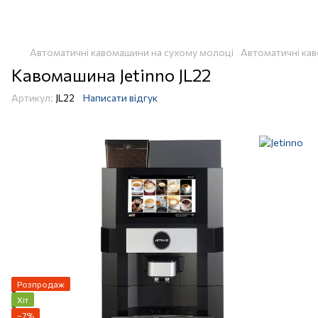
Автоматичні кавомашини на сухому молоці
Автоматичні кав
Кавомашина Jetinno JL22
Артикул:
JL22
Написати відгук
Розпродаж
Хіт
−7%