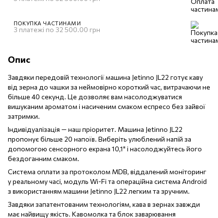
ПОКУПКА ЧАСТИНАМИ
3 платежі по 32 500.00 грн
Опис
Завдяки передовій технології машина Jetinno JL22 готує каву
від зерна до чашки за неймовірно короткий час, витрачаючи не
більше 40 секунд. Це дозволяє вам насолоджуватися
вишуканим ароматом і насиченим смаком еспресо без зайвої
затримки.
Індивідуалізація — наш пріоритет. Машина Jetinno JL22
пропонує більше 20 напоїв. Виберіть улюблений напій за
допомогою сенсорного екрана 10,1" і насолоджуйтесь його
бездоганним смаком.
Система оплати за протоколом MDB, віддалений моніторинг
у реальному часі, модуль Wi-Fi та операційна система Android
з використанням машини Jetinno JL22 легким та зручним.
Завдяки запатентованим технологіям, кава в зернах завжди
має найвищу якість. Кавомолка та блок заварювання