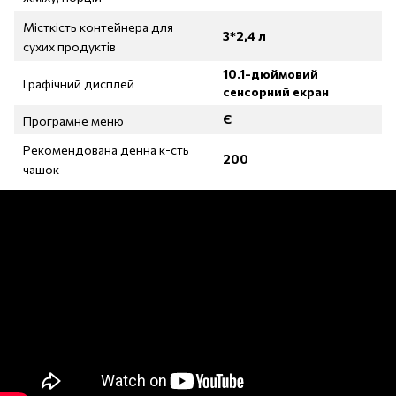
Місткість контейнера для
3*2,4 л
сухих продуктів
10.1-дюймовий
Графічний дисплей
сенсорний екран
Є
Програмне меню
Рекомендована денна к-сть
200
чашок