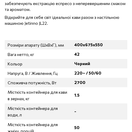
забезпечують екстракцію еспресо з неперевершеним смаком
та ароматом.
Відкрийте для себе світ ідеальної кави разом з настільною
машиною Jetinno JL22.
400x675x550
Розміри апарату (ШхВхГ), мм
42
Вага нетто, кг
Чорний
Кольор
220~ / 50/60
Напруга, В / Живлення, Гц
2700
Споживча потужність, Вт
Місткість контейнера для кави
1.5
в зернах, кг
Місткість контейнера для
-
води, л
Місткість контейнера для
50
жміху, порцій