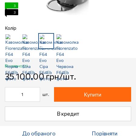
3
3
Колір
В наявності
35 100.00 грн/шт.
Купити
шт.
В кредит
До обраного
Порівняти