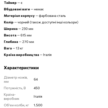
Таймер
— є
Вбудовані ваги
— немає
Матеріал корпусу
— фарбована сталь
Колір
— чорний (також доступні інші кольори)
Ширина
— 230 мм
Висота
— 615 мм
Глибина
— 270 мм
Вага
— 13 кг
Країна виробництва
— Італія
Характеристики
Діаметр ножів,
64
мм
Потужність, В
450
Країна-
Італія
виробник
Об'єм колби, кг
1.500