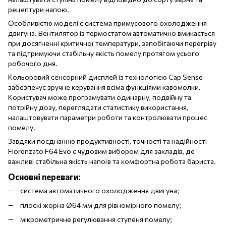
рецептури напою.
Особливістю моделі є система примусового охолодження
двигуна. Вентилятор із термостатом автоматично вмикається
при досягненні критичної температури, запобігаючи перегріву
та підтримуючи стабільну якість помелу протягом усього
робочого дня.
Кольоровий сенсорний дисплей із технологією Cap Sense
забезпечує зручне керування всіма функціями кавомолки.
Користувач може програмувати одинарну, подвійну та
потрійну дозу, переглядати статистику використання,
налаштовувати параметри роботи та контролювати процес
помелу.
Завдяки поєднанню продуктивності, точності та надійності
Fiorenzato F64 Evo є чудовим вибором для закладів, де
важливі стабільна якість напоїв та комфортна робота бариста.
Основні переваги:
система автоматичного охолодження двигуна;
плоскі жорна Ø64 мм для рівномірного помелу;
мікрометричне регулювання ступеня помелу;