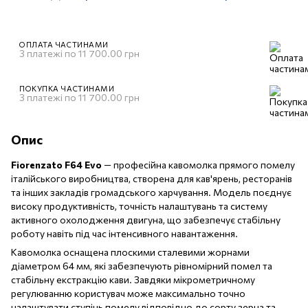
ОПЛАТА ЧАСТИНАМИ
3 платежі по 11 700.00 грн
ПОКУПКА ЧАСТИНАМИ
3 платежі по 11 700.00 грн
Опис
Fiorenzato F64 Evo
— професійна кавомолка прямого помелу
італійського виробництва, створена для кав'ярень, ресторанів
та інших закладів громадського харчування. Модель поєднує
високу продуктивність, точність налаштувань та систему
активного охолодження двигуна, що забезпечує стабільну
роботу навіть під час інтенсивного навантаження.
Кавомолка оснащена плоскими сталевими жорнами
діаметром 64 мм, які забезпечують рівномірний помел та
стабільну екстракцію кави. Завдяки мікрометричному
регулюванню користувач може максимально точно
налаштувати ступінь помелу відповідно до сорту зерна та