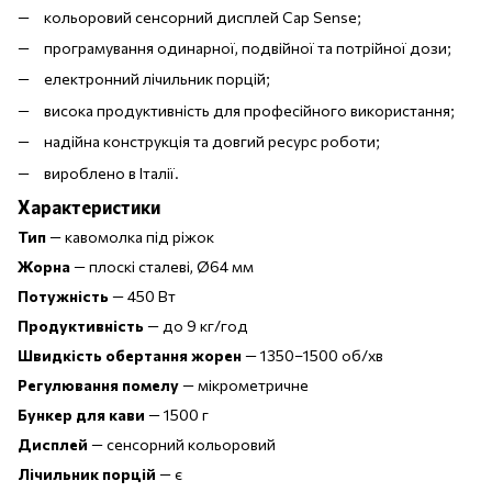
кольоровий сенсорний дисплей Cap Sense;
програмування одинарної, подвійної та потрійної дози;
електронний лічильник порцій;
висока продуктивність для професійного використання;
надійна конструкція та довгий ресурс роботи;
вироблено в Італії.
Характеристики
Тип
— кавомолка під ріжок
Жорна
— плоскі сталеві, Ø64 мм
Потужність
— 450 Вт
Продуктивність
— до 9 кг/год
Швидкість обертання жорен
— 1350–1500 об/хв
Регулювання помелу
— мікрометричне
Бункер для кави
— 1500 г
Дисплей
— сенсорний кольоровий
Лічильник порцій
— є