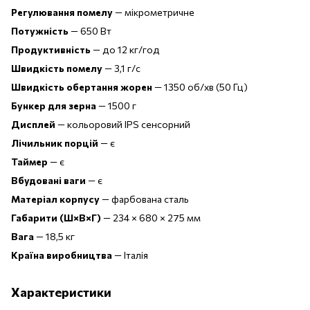
Регулювання помелу
— мікрометричне
Потужність
— 650 Вт
Продуктивність
— до 12 кг/год
Швидкість помелу
— 3,1 г/с
Швидкість обертання жорен
— 1350 об/хв (50 Гц)
Бункер для зерна
— 1500 г
Дисплей
— кольоровий IPS сенсорний
Лічильник порцій
— є
Таймер
— є
Вбудовані ваги
— є
Матеріал корпусу
— фарбована сталь
Габарити (Ш×В×Г)
— 234 × 680 × 275 мм
Вага
— 18,5 кг
Країна виробництва
— Італія
Характеристики