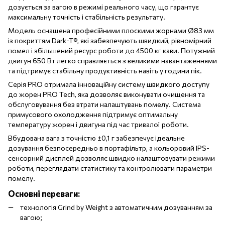
дозується за вагою в режимі реального часу, що гарантує
максимальну точність і стабільність результату.
Модель оснащена професійними плоскими жорнами Ø83 мм
із покриттям Dark-T®, які забезпечують швидкий, рівномірний
помел і збільшений ресурс роботи до 4500 кг кави. Потужний
двигун 650 Вт легко справляється з великими навантаженнями
та підтримує стабільну продуктивність навіть у години пік.
Серія PRO отримала інноваційну систему швидкого доступу
до жорен PRO Tech, яка дозволяє виконувати очищення та
обслуговування без втрати налаштувань помелу. Система
примусового охолодження підтримує оптимальну
температуру жорен і двигуна під час тривалої роботи.
Вбудована вага з точністю ±0,1 г забезпечує ідеальне
дозування безпосередньо в портафільтр, а кольоровий IPS-
сенсорний дисплей дозволяє швидко налаштовувати режими
роботи, переглядати статистику та контролювати параметри
помелу.
Основні переваги:
технологія Grind by Weight з автоматичним дозуванням за
вагою;