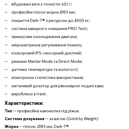
вбудовані ваги з точністю ±0,1 г;
професійні плоскі жорна Ø83 мм;
покриття Dark-T® з ресурсом до 4500 кг;
система швидкого очищення PRO Tech;
примусове охолодження двигуна;
мікрометричне регулювання помелу;
кольоровий IPS-сенсорний дисплей;
режими Master Mode та Direct Mode;
датчики температури та вологості;
електронна статистика використання;
металевий дозатор для рівномірної подачі кави;
вироблено в Італії.
Характеристики:
Тип
— професійна кавомолка під ріжок
Система дозування
— за вагою (Grind by Weight)
Жорна
— плоскі, Ø83 мм, Dark-T®