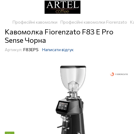
Професійні кавомолки
Професійні кавомолки Fiorenzato
К
Кавомолка Fiorenzato F83 E Pro
Sense Чорна
Артикул:
F83EPS
Написати відгук