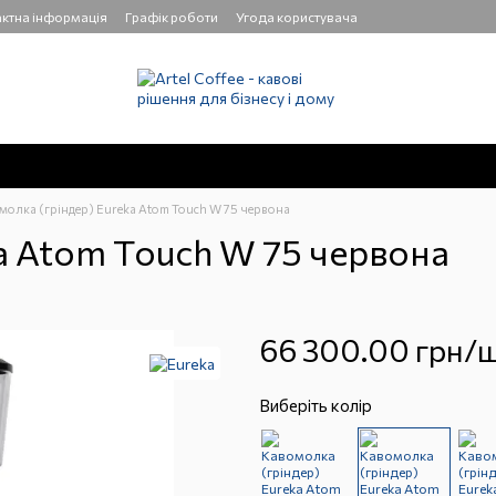
ктна інформація
Графік роботи
Угода користувача
молка (гріндер) Eureka Atom Touch W 75 червона
a Atom Touch W 75 червона
66 300.00 грн/ш
Виберіть колір