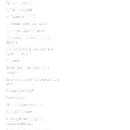
Розчинна кава
Чай розсипний
Чай пакетований
Гарячий шоколад і какао
Сухе молоко і вершки
Сухі суміші для капучино і
фрапе
Кульки Bubble Tea, желе та
супутні товари
Сиропи
Фруктові пюре, соуси та
топінги
Вітамінні, фруктові основи для
чаю
Сік натуральний
Стаканчики
Кришки для стаканів
Супутні товари
Хімія для догляду за
кавомашинами