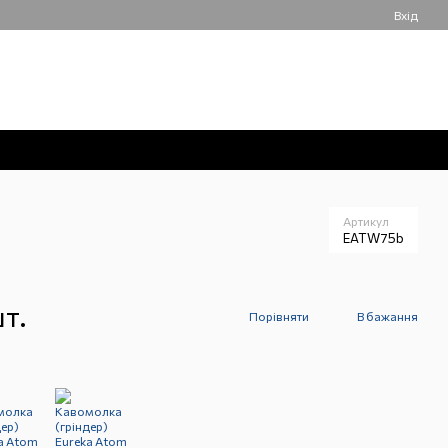
Вхід
050 061-55-55
Мій кошик
Передзвонити вам?
Артикул
EATW75b
т.
Порівняти
В бажання