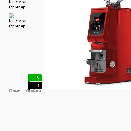
3
3
Опис
Файли