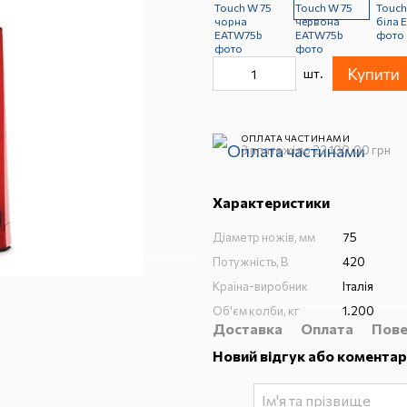
Купити
шт.
ОПЛАТА ЧАСТИНАМИ
3 платежі по 22 100.00 грн
Характеристики
Діаметр ножів, мм
75
Потужність, В
420
Країна-виробник
Італія
Об'єм колби, кг
1.200
Доставка
Оплата
Пове
Новий відгук або коментар