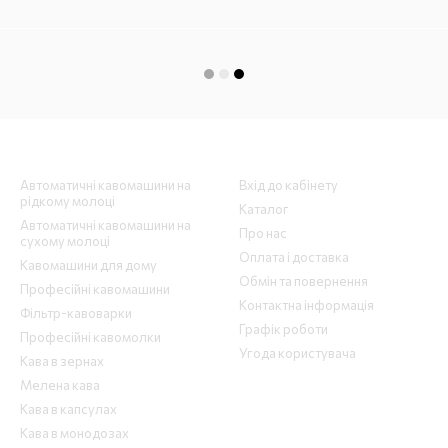
Каталог
Клієнтам
Автоматичні кавомашини на
Вхід до кабінету
рідкому молоці
Каталог
Автоматичні кавомашини на
Про нас
сухому молоці
Оплата і доставка
Кавомашини для дому
Обмін та повернення
Професійні кавомашини
Контактна інформація
Фільтр-кавоварки
Графік роботи
Професійні кавомолки
Угода користувача
Кава в зернах
Мелена кава
Кава в капсулах
Кава в монодозах