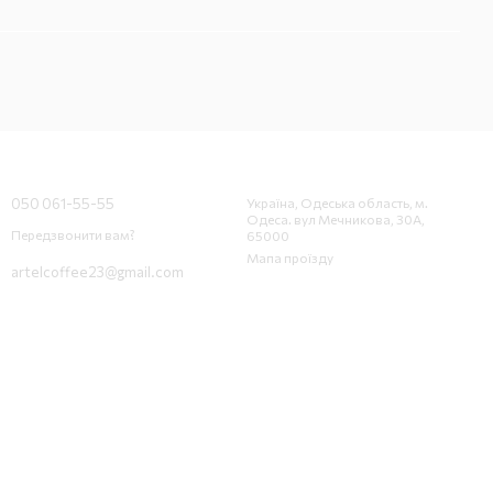
Контактна інформація
050 061-55-55
Україна, Одеська область, м.
Одеса. вул Мечникова, 30А,
Передзвонити вам?
65000
Мапа проїзду
artelcoffee23@gmail.com