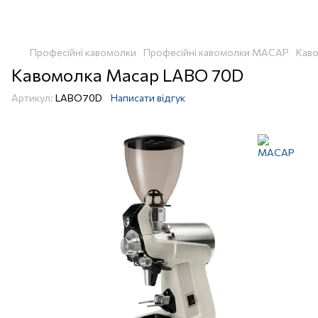
Професійні кавомолки
Професійні кавомолки MACAP
Каво
Кавомолка Macap LABO 70D
Артикул:
LABO70D
Написати відгук