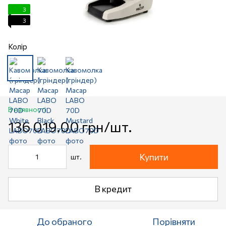
3
3
Колір
В наявності
136 019.00 грн/шт.
Купити
шт.
В кредит
До обраного
Порівняти