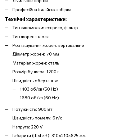
Лічильник порцій
Професійна італійська збірка
Технічні характеристики:
Тип кавомолки: еспресо, фільтр
Тип жорен: плоскі
Розташування жорен: вертикальне
Діаметр жорен: 70 мм
Матеріал жорен: сталь
Розмір бункера: 1200 г
Швидкість обертання:
1403 об/хв (50 Hz)
1680 об/хв (60 Hz)
Потужність: 900 Вт
Швидкість помелу: 6 г/с
Напруга: 220 V
Габарити (Ш×Г×В): 310×210×625 мм