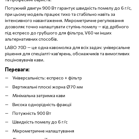
Потужний двигун 900 Вт гарантує швидкість помелу до 6 г/с,
при цьому модель працює тихо та стабільно навіть за
інтенсивного навантаження. Мікрометричне регулювання
дозволяє точно налаштувати ступінь помелу — від дрібного
під еспресо до грубшого для фільтра, V60 чи інших
альтернативних способів.
LABO 70D — це одна кавомолка для всіх задач: універсальне
рішення для спеціалті-кав’ярень, обсмажчиків та вимогливих
поціновувачів кави.
Переваги:
Універсальність: еспресо + фільтр
Вертикальні плоскі жорна Ø70 мм
Мінімальна затримка кави
Висока однорідність фракції
Потужність 900 Вт
Швидкість помелу до 6 г/с
Мікрометричне налаштування