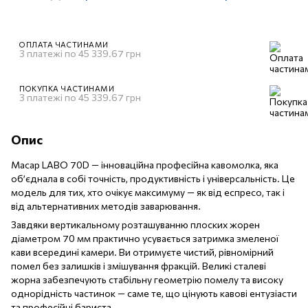
ОПЛАТА ЧАСТИНАМИ
3 платежі по 45 339.67 грн
ПОКУПКА ЧАСТИНАМИ
3 платежі по 45 339.67 грн
Опис
Macap LABO 70D — інноваційна професійна кавомолка, яка
об’єднала в собі точність, продуктивність і універсальність. Це
модель для тих, хто очікує максимуму — як від еспресо, так і
від альтернативних методів заварювання.
Завдяки вертикальному розташуванню плоских жорен
діаметром 70 мм практично усувається затримка змеленої
кави всередині камери. Ви отримуєте чистий, рівномірний
помел без залишків і змішування фракцій. Великі сталеві
жорна забезпечують стабільну геометрію помелу та високу
однорідність частинок — саме те, що цінують кавові ентузіасти
та професійні бариста.