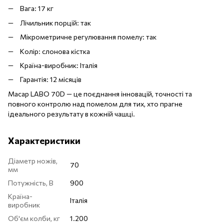
Вага: 17 кг
Лічильник порцій: так
Мікрометричне регулювання помелу: так
Колір: слонова кістка
Країна-виробник: Італія
Гарантія: 12 місяців
Macap LABO 70D — це поєднання інновацій, точності та
повного контролю над помелом для тих, хто прагне
ідеального результату в кожній чашці.
Характеристики
Діаметр ножів,
70
мм
Потужність, В
900
Країна-
Італія
виробник
Об'єм колби, кг
1.200