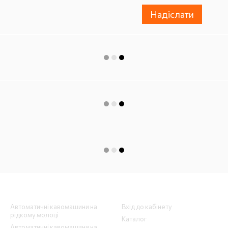
Надіслати
Каталог
Клієнтам
Автоматичні кавомашини на
Вхід до кабінету
рідкому молоці
Каталог
Автоматичні кавомашини на