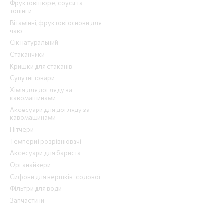
Фруктові пюре, соуси та
топінги
Вітамінні, фруктові основи для
чаю
Сік натуральний
Стаканчики
Кришки для стаканів
Супутні товари
Хімія для догляду за
кавомашинами
Аксесуари для догляду за
кавомашинами
Пітчери
Темпери і розрівнювачі
Аксесуари для бариста
Органайзери
Сифони для вершків і содової
Фільтри для води
Запчастини