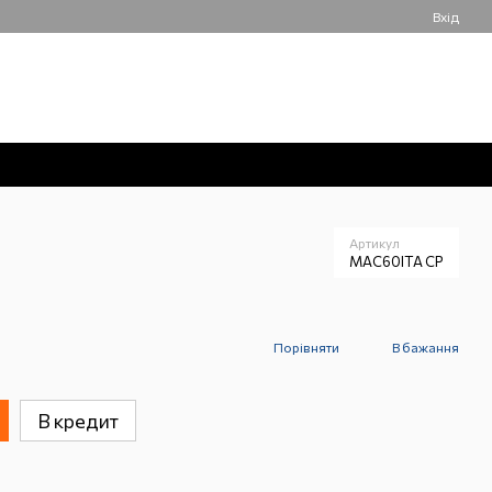
Вхід
050 061-55-55
Мій кошик
Передзвонити вам?
Артикул
MAC60ITA CP
Порівняти
В бажання
В кредит