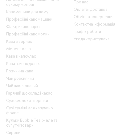
Про нас
сухому молоці
Оплата і доставка
Кавомашини для дому
Обмін та повернення
Професійні кавомашини
Контактна інформація
Фільтр-кавоварки
Графік роботи
Професійні кавомолки
Угода користувача
Кава в зернах
Мелена кава
Кава в капсулах
Кава в монодозах
Розчинна кава
Чай розсипний
Чай пакетований
Гарячий шоколад і какао
Сухе молоко і вершки
Сухі суміші для капучино і
фрапе
Кульки Bubble Tea, желе та
супутні товари
Сиропи