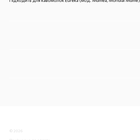
Підходить для кавомолок Eureka (мод. Mdmea, Mondial Mdme)
© 2026