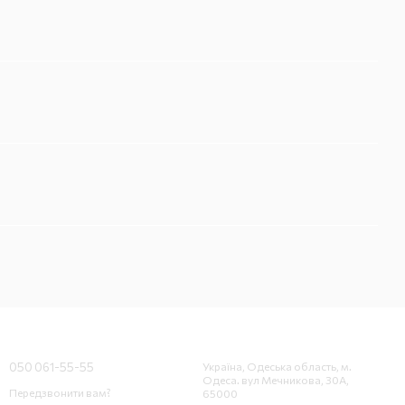
Контактна інформація
050 061-55-55
Україна, Одеська область, м.
Одеса. вул Мечникова, 30А,
Передзвонити вам?
65000