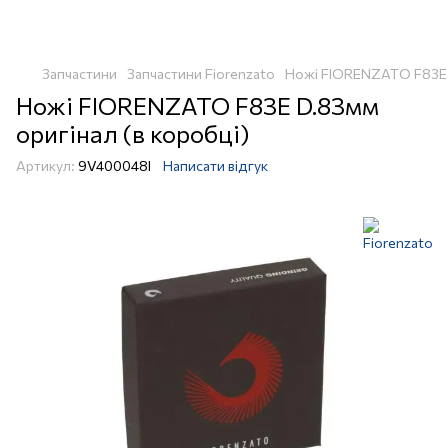
Запчастини
Запчастини Fiorenzato
Ножі FIORENZATO F83E D
Ножі FIORENZATO F83E D.83мм
оригінал (в коробці)
Артикул:
9V400048I
Написати відгук