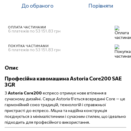
До обраного
Порівняти
ОПЛАТА ЧАСТИНАМИ
6 платежів по 53 151.83 грн
ПОКУПКА ЧАСТИНАМИ
6 платежів по 53 151.83 грн
Опис
Професійна кавомашина
Astoria Core200 SAE
3GR
З
Astoria Core200
еспресо отримує нове втілення в
сучасному дизайні. Серце Astoria б’ється всередині Core — це
гармонійний союз традицій, технологій і справжньої
пристрасті до еспресо. Міцна та надійна конструкція
поєднується з мінімалістичним і сучасним стилем, що ідеально
підходить для професійного використання.