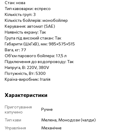
Стан: нова
Тип кавоварки: еспресо
Кількість груп: 3
Кількість бойлерів: монобойлер
Керування: автомат (SAE)
Наявність екрану: Так
Група під високий стакан: Так
Габарити (ШхГхВ), мм: 985×575×515
Вага, кг: 77
Об'єм парового бойлера: 17,5 л
Підключення до водопроводу: Так
Напруга, В: 220V, 380V
Потужність, Вт: 5300
Країна-виробник: Італія
Характеристики
Приготування
Ручне
капучино
Тип кави
Мелена, Монодози (чалди)
Управління
Механічне