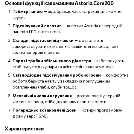
Основні функції кавомашини Astoria Core200
Таймер напою
— відображає час екстракції для кожної
групи.
Підсвічуваний логотип
— логотип Astoria на передній
панелі з LED-підсвіткою.
Складні підставки під чашки
— дозволяють
використовувати як маленькі чашки для еспресо, так і
великі паперові стакани.
Парові трубки збільшеного діаметра
— забезпечують
стабільну подачу пари та якісне спінювання молока.
Світлодіодне підсвічування робочої зони
— комфортна
робота бариста навіть у закладах із приглушеним
освітленням (паби, клуби тощо).
Механічні кнопки керування
— розташовані у верхній
частині машини, стійкі до впливу пари та вологи.
Попередньо встановлені дози
— чотири програмовані
дози у версії SAE.
Характеристики