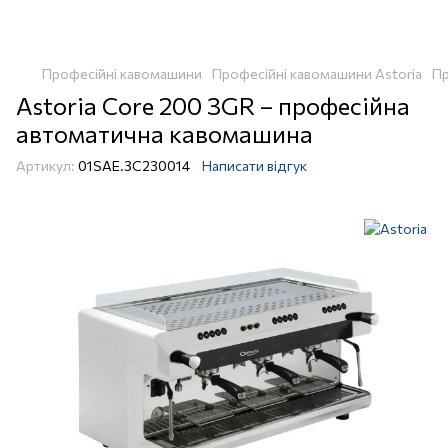
Професійні кавомашини
Професійні кавомашини Astoria
Пр
Astoria Core 200 3GR – професійна
автоматична кавомашина
Артикул:
01SAE.3C230014
Написати відгук